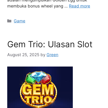
membuka bonus wheel yang …
Read more
Categories
Game
Gem Trio: Ulasan Slot
August 25, 2025
by
Green