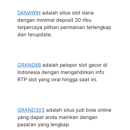
DANAWIN
adalah situs slot dana
dengan minimal deposit 20 ribu
terpercaya pilihan permainan terlengkap
dan terupdate.
GRAND88
adalah pelopor slot gacor di
Indonesia dengan mengahdirkan info
RTP slot yang viral hingga saat ini.
GRAND303
adalah situs judi bola online
yang dapat anda mainkan dengan
pasaran yang lengkap.