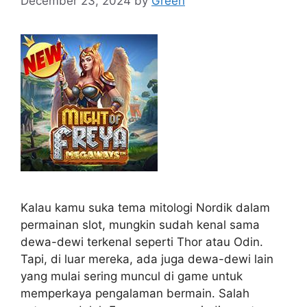
December 23, 2024
by
Green
Kalau kamu suka tema mitologi Nordik dalam
permainan slot, mungkin sudah kenal sama
dewa-dewi terkenal seperti Thor atau Odin.
Tapi, di luar mereka, ada juga dewa-dewi lain
yang mulai sering muncul di game untuk
memperkaya pengalaman bermain. Salah