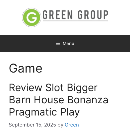
Skip
to
content
Menu
Game
Review Slot Bigger
Barn House Bonanza
Pragmatic Play
September 15, 2025
by
Green