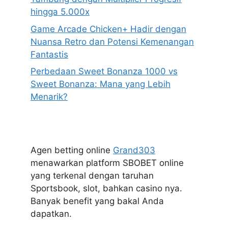
hingga 5.000x
Game Arcade Chicken+ Hadir dengan
Nuansa Retro dan Potensi Kemenangan
Fantastis
Perbedaan Sweet Bonanza 1000 vs
Sweet Bonanza: Mana yang Lebih
Menarik?
Agen betting online
Grand303
menawarkan platform SBOBET online
yang terkenal dengan taruhan
Sportsbook, slot, bahkan casino nya.
Banyak benefit yang bakal Anda
dapatkan.