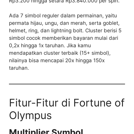
Rp3.200 hingga setara Rp3.840.000 per spin.
Ada 7 simbol reguler dalam permainan, yaitu
permata hijau, ungu, dan merah, serta goblet,
helmet, ring, dan lightning bolt. Cluster berisi 5
simbol cocok memberikan bayaran mulai dari
0,2x hingga 1x taruhan. Jika kamu
mendapatkan cluster terbaik (15+ simbol),
nilainya bisa mencapai 20x hingga 150x
taruhan.
Fitur-Fitur di Fortune of
Olympus
Multiplier Symbol