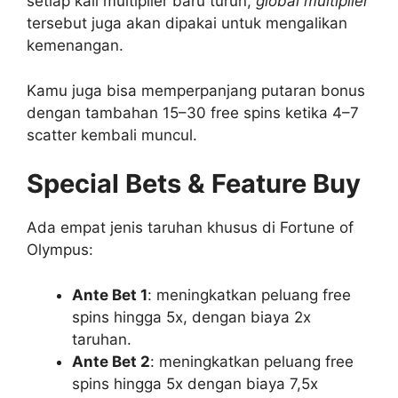
setiap kali multiplier baru turun,
global multiplier
tersebut juga akan dipakai untuk mengalikan
kemenangan.
Kamu juga bisa memperpanjang putaran bonus
dengan tambahan 15–30 free spins ketika 4–7
scatter kembali muncul.
Special Bets & Feature Buy
Ada empat jenis taruhan khusus di Fortune of
Olympus:
Ante Bet 1
: meningkatkan peluang free
spins hingga 5x, dengan biaya 2x
taruhan.
Ante Bet 2
: meningkatkan peluang free
spins hingga 5x dengan biaya 7,5x