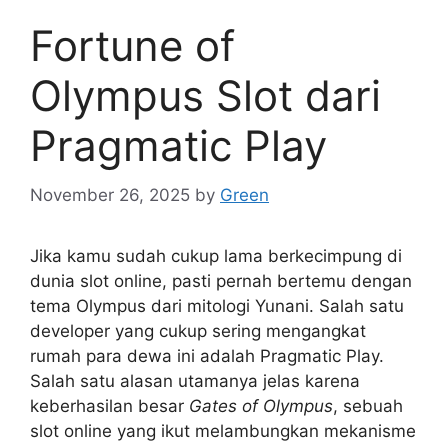
Fortune of
Olympus Slot dari
Pragmatic Play
November 26, 2025
by
Green
Jika kamu sudah cukup lama berkecimpung di
dunia slot online, pasti pernah bertemu dengan
tema Olympus dari mitologi Yunani. Salah satu
developer yang cukup sering mengangkat
rumah para dewa ini adalah Pragmatic Play.
Salah satu alasan utamanya jelas karena
keberhasilan besar
Gates of Olympus
, sebuah
slot online yang ikut melambungkan mekanisme