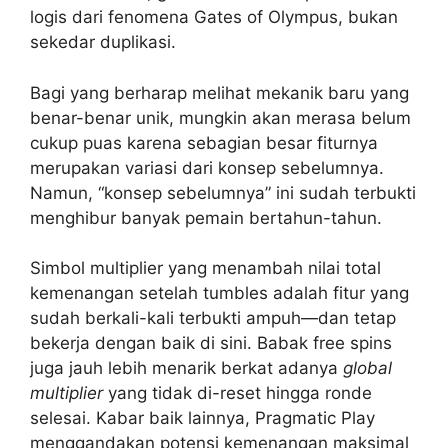
logis dari fenomena Gates of Olympus, bukan
sekedar duplikasi.
Bagi yang berharap melihat mekanik baru yang
benar-benar unik, mungkin akan merasa belum
cukup puas karena sebagian besar fiturnya
merupakan variasi dari konsep sebelumnya.
Namun, “konsep sebelumnya” ini sudah terbukti
menghibur banyak pemain bertahun-tahun.
Simbol multiplier yang menambah nilai total
kemenangan setelah tumbles adalah fitur yang
sudah berkali-kali terbukti ampuh—dan tetap
bekerja dengan baik di sini. Babak free spins
juga jauh lebih menarik berkat adanya
global
multiplier
yang tidak di-reset hingga ronde
selesai. Kabar baik lainnya, Pragmatic Play
menggandakan potensi kemenangan maksimal