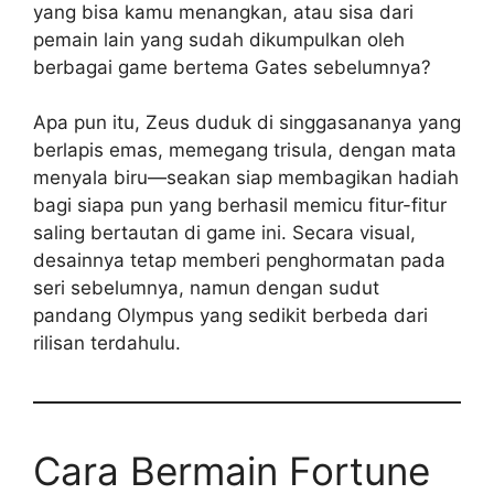
yang bisa kamu menangkan, atau sisa dari
pemain lain yang sudah dikumpulkan oleh
berbagai game bertema Gates sebelumnya?
Apa pun itu, Zeus duduk di singgasananya yang
berlapis emas, memegang trisula, dengan mata
menyala biru—seakan siap membagikan hadiah
bagi siapa pun yang berhasil memicu fitur-fitur
saling bertautan di game ini. Secara visual,
desainnya tetap memberi penghormatan pada
seri sebelumnya, namun dengan sudut
pandang Olympus yang sedikit berbeda dari
rilisan terdahulu.
Cara Bermain Fortune