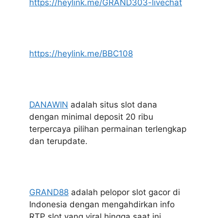
https://heylink.me/GRAND303-livechat
https://heylink.me/BBC108
DANAWIN
adalah situs slot dana
dengan minimal deposit 20 ribu
terpercaya pilihan permainan terlengkap
dan terupdate.
GRAND88
adalah pelopor slot gacor di
Indonesia dengan mengahdirkan info
RTP slot yang viral hingga saat ini.