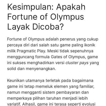
Kesimpulan: Apakah
Fortune of Olympus
Layak Dicoba?
Fortune of Olympus adalah penerus yang cukup
percaya diri dari salah satu game paling ikonik
milik Pragmatic Play. Meski tidak sepenuhnya
mengguncang formula Gates of Olympus, game
ini sukses menghadirkan versi
cluster pays
yang
solid dan menyenangkan.
Keunikan utamanya terletak pada bagaimana
game ini tetap memeluk elemen yang familiar,
namun mengganti sistem pembayaran dan
memperkaya pilihan taruhan menjadi lebih
variatif. Alhasil, game ini terasa seperti evolusi