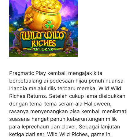
Pragmatic Play kembali mengajak kita
berpetualang di pedesaan hijau penuh nuansa
Irlandia melalui rilis terbaru mereka, Wild Wild
Riches Returns. Setelah cukup lama disibukkan
dengan tema-tema seram ala Halloween,
rasanya menyenangkan bisa kembali menikmati
suasana hangat penuh keberuntungan milik
para leprechaun dan clover. Sebagai lanjutan
ketiga dari seri Wild Wild Riches, game ini