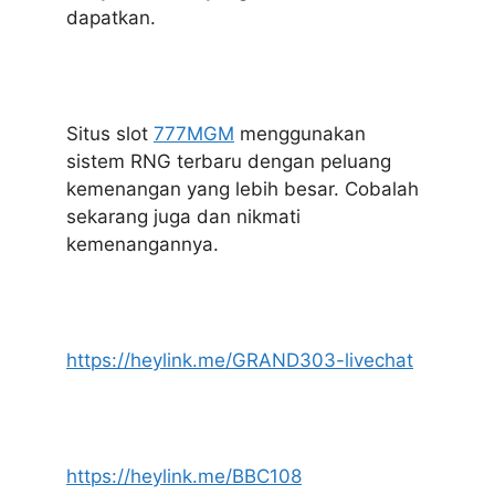
dapatkan.
Situs slot
777MGM
menggunakan
sistem RNG terbaru dengan peluang
kemenangan yang lebih besar. Cobalah
sekarang juga dan nikmati
kemenangannya.
https://heylink.me/GRAND303-livechat
https://heylink.me/BBC108