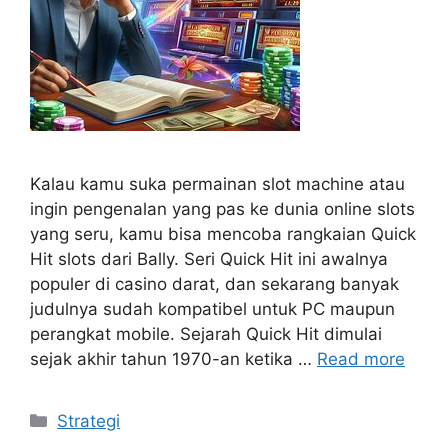
Kalau kamu suka permainan slot machine atau
ingin pengenalan yang pas ke dunia online slots
yang seru, kamu bisa mencoba rangkaian Quick
Hit slots dari Bally. Seri Quick Hit ini awalnya
populer di casino darat, dan sekarang banyak
judulnya sudah kompatibel untuk PC maupun
perangkat mobile. Sejarah Quick Hit dimulai
sejak akhir tahun 1970-an ketika …
Read more
Categories
Strategi