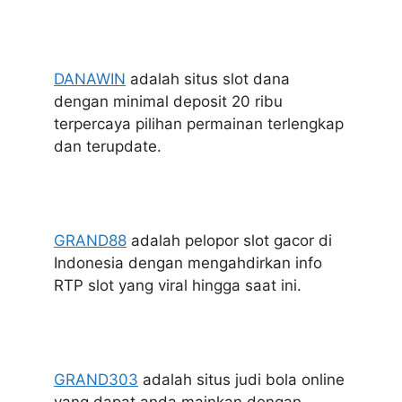
DANAWIN
adalah situs slot dana
dengan minimal deposit 20 ribu
terpercaya pilihan permainan terlengkap
dan terupdate.
GRAND88
adalah pelopor slot gacor di
Indonesia dengan mengahdirkan info
RTP slot yang viral hingga saat ini.
GRAND303
adalah situs judi bola online