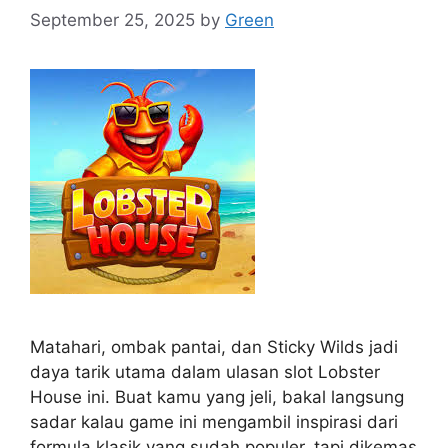
September 25, 2025
by
Green
Matahari, ombak pantai, dan Sticky Wilds jadi
daya tarik utama dalam ulasan slot Lobster
House ini. Buat kamu yang jeli, bakal langsung
sadar kalau game ini mengambil inspirasi dari
formula klasik yang sudah populer, tapi dikemas