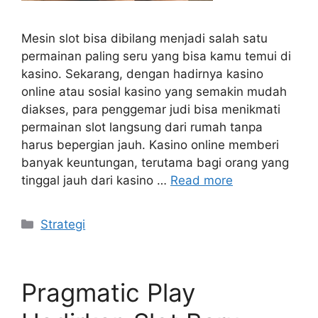
Mesin slot bisa dibilang menjadi salah satu
permainan paling seru yang bisa kamu temui di
kasino. Sekarang, dengan hadirnya kasino
online atau sosial kasino yang semakin mudah
diakses, para penggemar judi bisa menikmati
permainan slot langsung dari rumah tanpa
harus bepergian jauh. Kasino online memberi
banyak keuntungan, terutama bagi orang yang
tinggal jauh dari kasino …
Read more
Categories
Strategi
Pragmatic Play