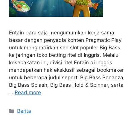
Entain baru saja mengumumkan kerja sama
besar dengan penyedia konten Pragmatic Play
untuk menghadirkan seri slot populer Big Bass
ke jaringan toko betting ritel di Inggris. Melalui
kesepakatan ini, divisi ritel Entain di Inggris
mendapatkan hak eksklusif sebagai bookmaker
untuk beberapa judul seperti Big Bass Bonanza,
Big Bass Splash, Big Bass Hold & Spinner, serta
…
Read more
Categories
Berita