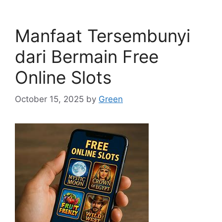
Manfaat Tersembunyi
dari Bermain Free
Online Slots
October 15, 2025
by
Green