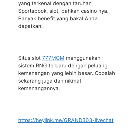
yang terkenal dengan taruhan
Sportsbook, slot, bahkan casino nya.
Banyak benefit yang bakal Anda
dapatkan.
Situs slot
777MGM
menggunakan
sistem RNG terbaru dengan peluang
kemenangan yang lebih besar. Cobalah
sekarang juga dan nikmati
kemenangannya.
https://heylink.me/GRAND303-livechat