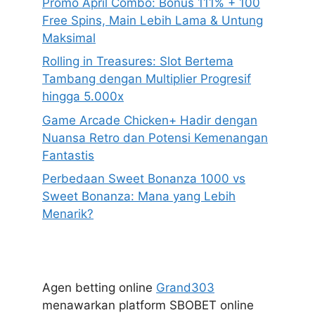
Promo April Combo: Bonus 111% + 100
Free Spins, Main Lebih Lama & Untung
Maksimal
Rolling in Treasures: Slot Bertema
Tambang dengan Multiplier Progresif
hingga 5.000x
Game Arcade Chicken+ Hadir dengan
Nuansa Retro dan Potensi Kemenangan
Fantastis
Perbedaan Sweet Bonanza 1000 vs
Sweet Bonanza: Mana yang Lebih
Menarik?
Agen betting online
Grand303
menawarkan platform SBOBET online