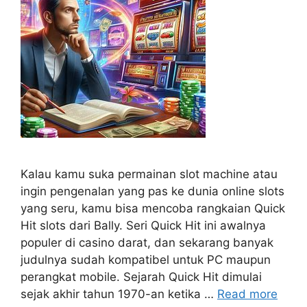
Kalau kamu suka permainan slot machine atau
ingin pengenalan yang pas ke dunia online slots
yang seru, kamu bisa mencoba rangkaian Quick
Hit slots dari Bally. Seri Quick Hit ini awalnya
populer di casino darat, dan sekarang banyak
judulnya sudah kompatibel untuk PC maupun
perangkat mobile. Sejarah Quick Hit dimulai
sejak akhir tahun 1970-an ketika …
Read more