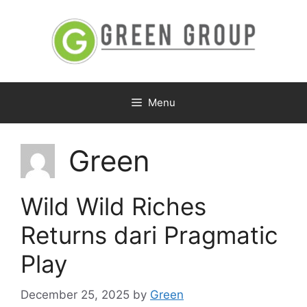
Skip
to
content
Menu
Green
Wild Wild Riches
Returns dari Pragmatic
Play
December 25, 2025
by
Green