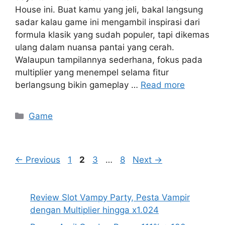
House ini. Buat kamu yang jeli, bakal langsung
sadar kalau game ini mengambil inspirasi dari
formula klasik yang sudah populer, tapi dikemas
ulang dalam nuansa pantai yang cerah.
Walaupun tampilannya sederhana, fokus pada
multiplier yang menempel selama fitur
berlangsung bikin gameplay …
Read more
Categories
Game
Page
Page
Page
Page
←
Previous
1
2
3
…
8
Next
→
Review Slot Vampy Party, Pesta Vampir
dengan Multiplier hingga x1.024