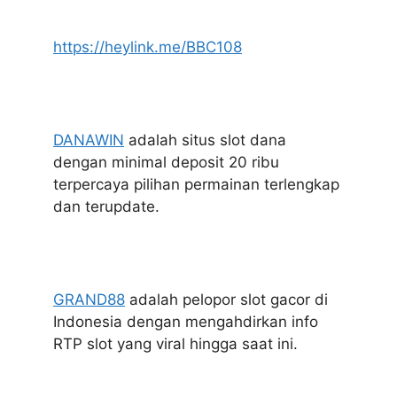
https://heylink.me/BBC108
DANAWIN
adalah situs slot dana
dengan minimal deposit 20 ribu
terpercaya pilihan permainan terlengkap
dan terupdate.
GRAND88
adalah pelopor slot gacor di
Indonesia dengan mengahdirkan info
RTP slot yang viral hingga saat ini.