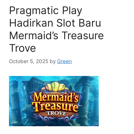
Pragmatic Play
Hadirkan Slot Baru
Mermaid’s Treasure
Trove
October 5, 2025
by
Green