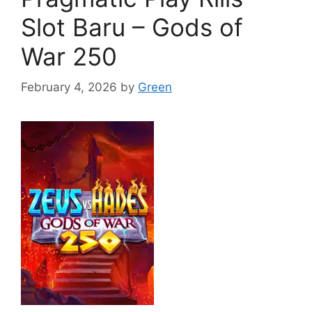
Slot Baru – Gods of
War 250
February 4, 2026
by
Green