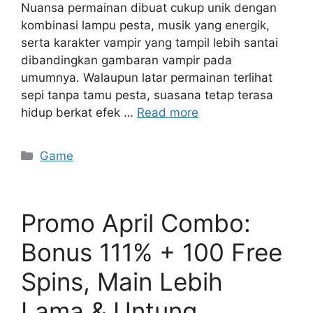
Nuansa permainan dibuat cukup unik dengan
kombinasi lampu pesta, musik yang energik,
serta karakter vampir yang tampil lebih santai
dibandingkan gambaran vampir pada
umumnya. Walaupun latar permainan terlihat
sepi tanpa tamu pesta, suasana tetap terasa
hidup berkat efek …
Read more
Categories
Game
Promo April Combo:
Bonus 111% + 100 Free
Spins, Main Lebih
Lama & Untung