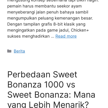
pemain harus membantu seekor ayam
menyeberangi jalan penuh bahaya sambil
mengumpulkan peluang kemenangan besar.
Dengan tampilan grafis 8-bit klasik yang
mengingatkan pada game jadul, Chicken+
sukses menghadirkan …
Read more
Categories
Berita
Perbedaan Sweet
Bonanza 1000 vs
Sweet Bonanza: Mana
yang Lebih Menarik?