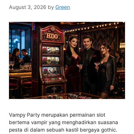
August 3, 2026
by
Green
Vampy Party merupakan permainan slot
bertema vampir yang menghadirkan suasana
pesta di dalam sebuah kastil bergaya gothic.