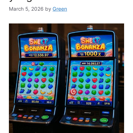
March 5, 2026
by
Green