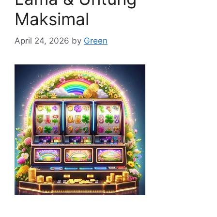
Maksimal
April 24, 2026
by
Green