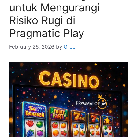
untuk Mengurangi
Risiko Rugi di
Pragmatic Play
February 26, 2026
by
Green