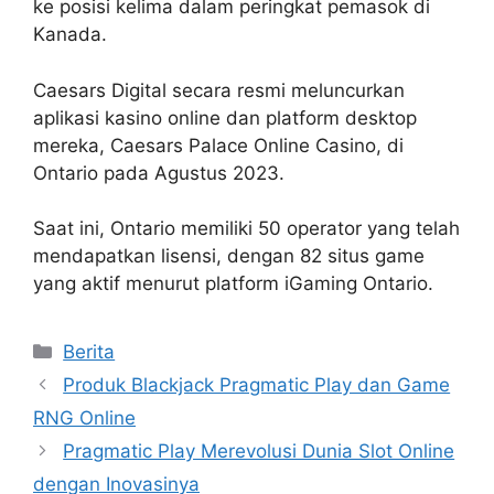
ke posisi kelima dalam peringkat pemasok di
Kanada.
Caesars Digital secara resmi meluncurkan
aplikasi kasino online dan platform desktop
mereka, Caesars Palace Online Casino, di
Ontario pada Agustus 2023.
Saat ini, Ontario memiliki 50 operator yang telah
mendapatkan lisensi, dengan 82 situs game
yang aktif menurut platform iGaming Ontario.
Categories
Berita
Produk Blackjack Pragmatic Play dan Game
RNG Online
Pragmatic Play Merevolusi Dunia Slot Online
dengan Inovasinya