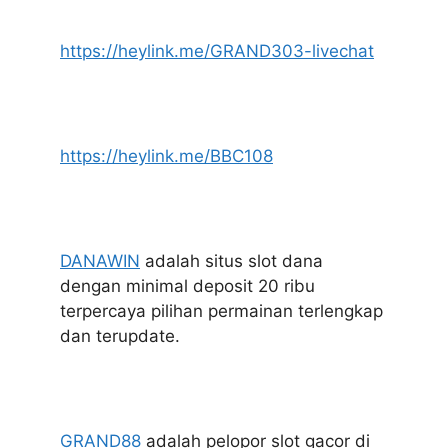
https://heylink.me/GRAND303-livechat
https://heylink.me/BBC108
DANAWIN
adalah situs slot dana
dengan minimal deposit 20 ribu
terpercaya pilihan permainan terlengkap
dan terupdate.
GRAND88
adalah pelopor slot gacor di