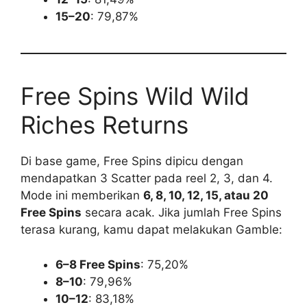
15–20
: 79,87%
Free Spins Wild Wild
Riches Returns
Di base game, Free Spins dipicu dengan
mendapatkan 3 Scatter pada reel 2, 3, dan 4.
Mode ini memberikan
6, 8, 10, 12, 15, atau 20
Free Spins
secara acak. Jika jumlah Free Spins
terasa kurang, kamu dapat melakukan Gamble:
6–8 Free Spins
: 75,20%
8–10
: 79,96%
10–12
: 83,18%