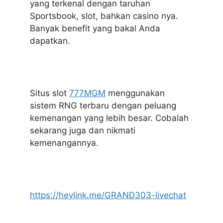
yang terkenal dengan taruhan
Sportsbook, slot, bahkan casino nya.
Banyak benefit yang bakal Anda
dapatkan.
Situs slot
777MGM
menggunakan
sistem RNG terbaru dengan peluang
kemenangan yang lebih besar. Cobalah
sekarang juga dan nikmati
kemenangannya.
https://heylink.me/GRAND303-livechat