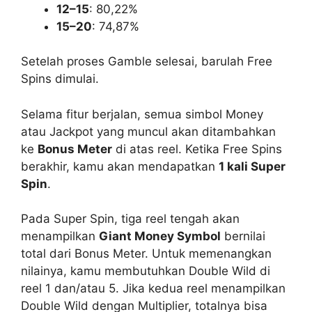
12–15
: 80,22%
15–20
: 74,87%
Setelah proses Gamble selesai, barulah Free
Spins dimulai.
Selama fitur berjalan, semua simbol Money
atau Jackpot yang muncul akan ditambahkan
ke
Bonus Meter
di atas reel. Ketika Free Spins
berakhir, kamu akan mendapatkan
1 kali Super
Spin
.
Pada Super Spin, tiga reel tengah akan
menampilkan
Giant Money Symbol
bernilai
total dari Bonus Meter. Untuk memenangkan
nilainya, kamu membutuhkan Double Wild di
reel 1 dan/atau 5. Jika kedua reel menampilkan
Double Wild dengan Multiplier, totalnya bisa