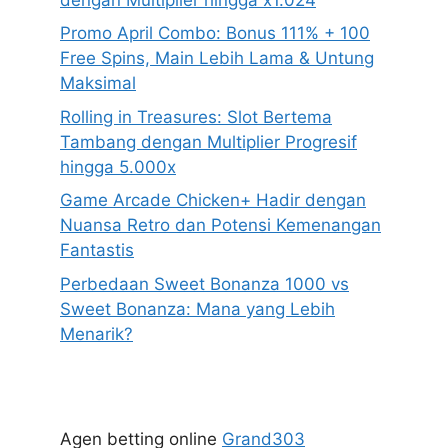
Promo April Combo: Bonus 111% + 100
Free Spins, Main Lebih Lama & Untung
Maksimal
Rolling in Treasures: Slot Bertema
Tambang dengan Multiplier Progresif
hingga 5.000x
Game Arcade Chicken+ Hadir dengan
Nuansa Retro dan Potensi Kemenangan
Fantastis
Perbedaan Sweet Bonanza 1000 vs
Sweet Bonanza: Mana yang Lebih
Menarik?
Agen betting online
Grand303