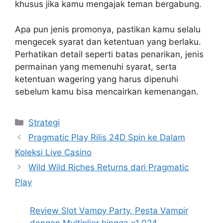
khusus jika kamu mengajak teman bergabung.
Apa pun jenis promonya, pastikan kamu selalu
mengecek syarat dan ketentuan yang berlaku.
Perhatikan detail seperti batas penarikan, jenis
permainan yang memenuhi syarat, serta
ketentuan wagering yang harus dipenuhi
sebelum kamu bisa mencairkan kemenangan.
Categories
Strategi
Pragmatic Play Rilis 24D Spin ke Dalam
Koleksi Live Casino
Wild Wild Riches Returns dari Pragmatic
Play
Review Slot Vampy Party, Pesta Vampir
dengan Multiplier hingga x1.024